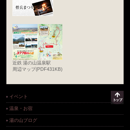
近鉄 湯の山温泉駅
周辺マップ(PDF431KB)
イベント
温泉・お宿
湯の山ブログ