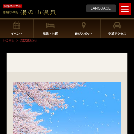
t
LANGUAGE
o
g
g
l
イベント
温泉・お宿
遊びスポット
交通アクセス
e
HOME
>
20230626
n
a
v
i
g
a
t
i
o
n