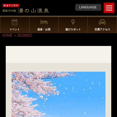
t
LANGUAGE
o
g
g
l
イベント
温泉・お宿
遊びスポット
交通アクセス
e
HOME
>
20190822
n
a
v
i
g
a
t
i
o
n