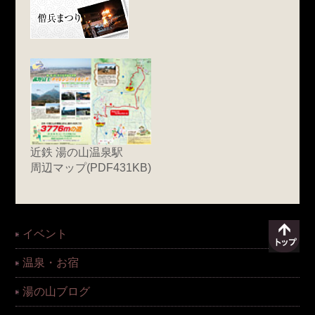
近鉄 湯の山温泉駅
周辺マップ(PDF431KB)
イベント
温泉・お宿
湯の山ブログ