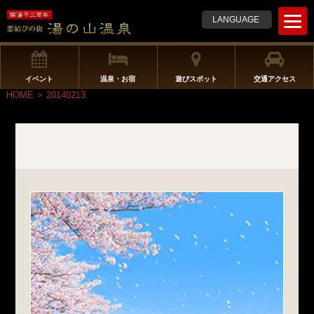
t
LANGUAGE
o
g
g
l
イベント
温泉・お宿
遊びスポット
交通アクセス
e
HOME
>
20140213
n
a
v
i
g
a
t
i
o
n