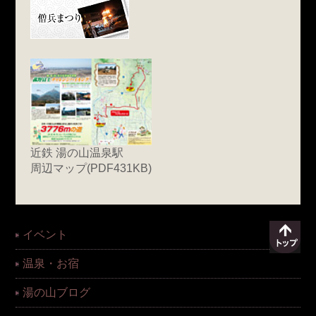
近鉄 湯の山温泉駅
周辺マップ(PDF431KB)
イベント
温泉・お宿
湯の山ブログ