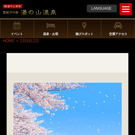
t
LANGUAGE
o
g
g
l
イベント
温泉・お宿
遊びスポット
交通アクセス
e
HOME
>
220191222
n
a
v
i
g
a
t
i
o
n