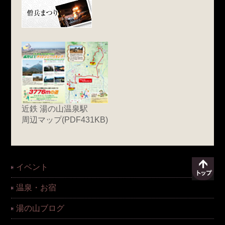
近鉄 湯の山温泉駅
周辺マップ(PDF431KB)
イベント
温泉・お宿
湯の山ブログ