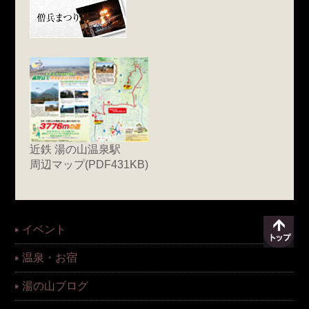
近鉄 湯の山温泉駅
周辺マップ(PDF431KB)
イベント
温泉・お宿
湯の山ブログ