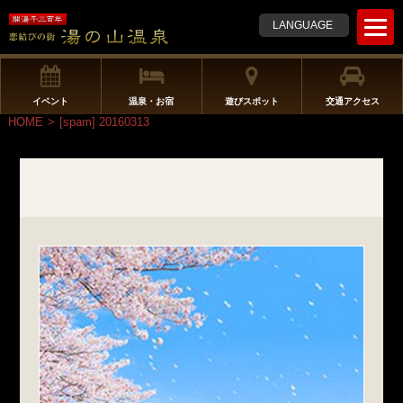
t
LANGUAGE
o
g
g
l
イベント
温泉・お宿
遊びスポット
交通アクセス
e
HOME
>
[spam] 20160313
n
a
v
i
g
a
t
i
o
n