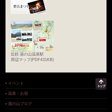
近鉄 湯の山温泉駅
周辺マップ(PDF431KB)
イベント
温泉・お宿
湯の山ブログ