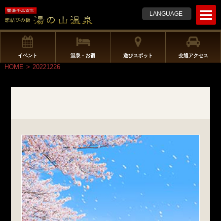
t
LANGUAGE
o
g
g
l
イベント
温泉・お宿
遊びスポット
交通アクセス
e
HOME
>
20221226
n
a
v
i
g
a
t
i
o
n