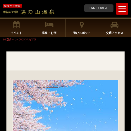
t
LANGUAGE
o
g
g
l
イベント
温泉・お宿
遊びスポット
交通アクセス
e
HOME
>
20220729
n
a
v
i
g
a
t
i
o
n