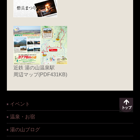
近鉄 湯の山温泉駅
周辺マップ(PDF431KB)
イベント
温泉・お宿
湯の山ブログ