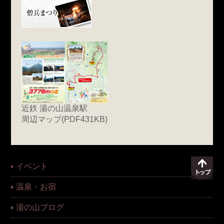
近鉄 湯の山温泉駅
周辺マップ(PDF431KB)
イベント
温泉・お宿
湯の山ブログ