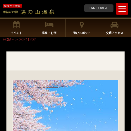
t
LANGUAGE
o
g
g
l
イベント
温泉・お宿
遊びスポット
交通アクセス
e
HOME
>
20241202
n
a
v
i
g
a
t
i
o
n