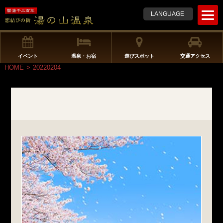
t
LANGUAGE
o
g
g
l
イベント
温泉・お宿
遊びスポット
交通アクセス
e
HOME
>
20220204
n
a
v
i
g
a
t
i
o
n