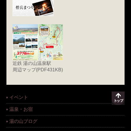
近鉄 湯の山温泉駅
周辺マップ(PDF431KB)
イベント
温泉・お宿
湯の山ブログ