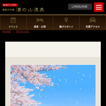
t
LANGUAGE
o
g
g
l
イベント
温泉・お宿
遊びスポット
交通アクセス
e
HOME
>
20221104
n
a
v
i
g
a
t
i
o
n