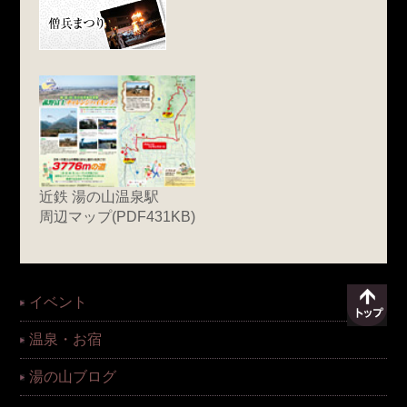
近鉄 湯の山温泉駅
周辺マップ(PDF431KB)
イベント
温泉・お宿
湯の山ブログ