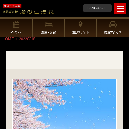
t
LANGUAGE
o
g
g
l
イベント
温泉・お宿
遊びスポット
交通アクセス
e
HOME
>
20220218
n
a
v
i
g
a
t
i
o
n