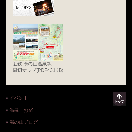
近鉄 湯の山温泉駅
周辺マップ(PDF431KB)
イベント
温泉・お宿
湯の山ブログ