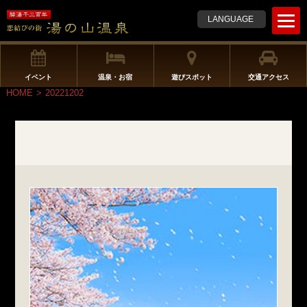
t
LANGUAGE
o
g
g
l
イベント
温泉・お宿
遊びスポット
交通アクセス
e
HOME
>
20221202
n
a
v
i
g
a
t
i
o
n