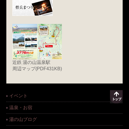
近鉄 湯の山温泉駅
周辺マップ(PDF431KB)
イベント
温泉・お宿
湯の山ブログ