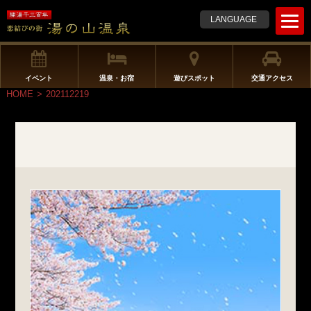
t
LANGUAGE
o
g
g
l
イベント
温泉・お宿
遊びスポット
交通アクセス
e
HOME
>
202112219
n
a
v
i
g
a
t
i
o
n