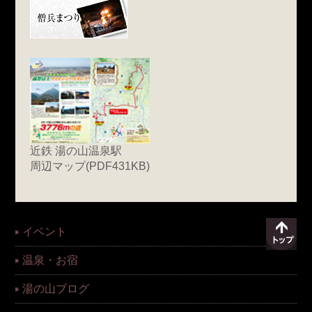
近鉄 湯の山温泉駅
周辺マップ(PDF431KB)
イベント
温泉・お宿
湯の山ブログ