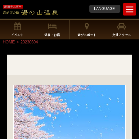
t
LANGUAGE
o
g
g
l
イベント
温泉・お宿
遊びスポット
交通アクセス
e
HOME
>
20230604
n
a
v
i
g
a
t
i
o
n