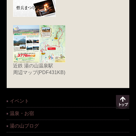
近鉄 湯の山温泉駅
周辺マップ(PDF431KB)
イベント
温泉・お宿
湯の山ブログ