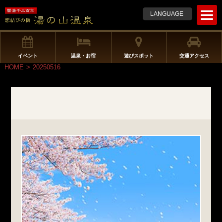
t
LANGUAGE
o
g
g
l
イベント
温泉・お宿
遊びスポット
交通アクセス
e
HOME
>
20250516
n
a
v
i
g
a
t
i
o
n