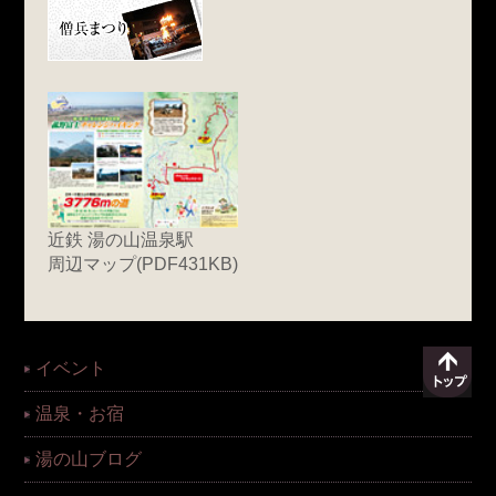
近鉄 湯の山温泉駅
周辺マップ(PDF431KB)
イベント
温泉・お宿
湯の山ブログ