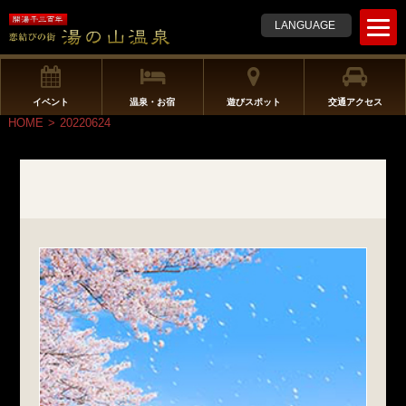
t
LANGUAGE
o
g
g
l
イベント
温泉・お宿
遊びスポット
交通アクセス
e
HOME
>
20220624
n
a
v
i
g
a
t
i
o
n