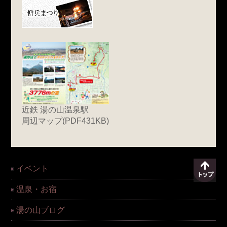
近鉄 湯の山温泉駅
周辺マップ(PDF431KB)
イベント
温泉・お宿
湯の山ブログ