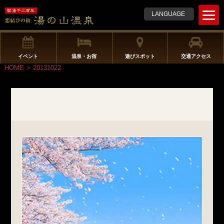
t
LANGUAGE
o
g
g
l
イベント
温泉・お宿
遊びスポット
交通アクセス
e
HOME
>
20131022
n
a
v
i
g
a
t
i
o
n