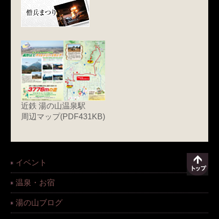
近鉄 湯の山温泉駅
周辺マップ(PDF431KB)
イベント
温泉・お宿
湯の山ブログ