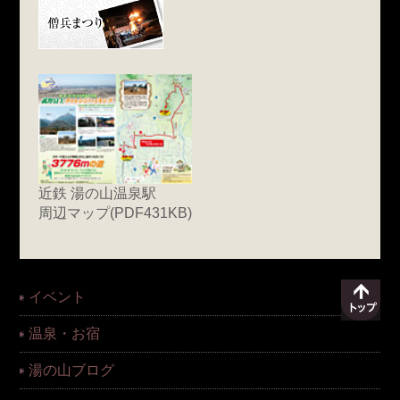
近鉄 湯の山温泉駅
周辺マップ(PDF431KB)
イベント
温泉・お宿
湯の山ブログ