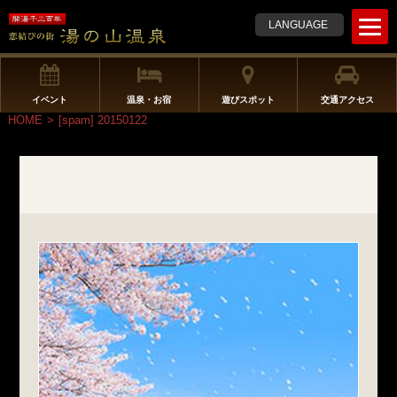
t
LANGUAGE
o
g
g
l
イベント
温泉・お宿
遊びスポット
交通アクセス
e
HOME
>
[spam] 20150122
n
a
v
i
g
a
t
i
o
n