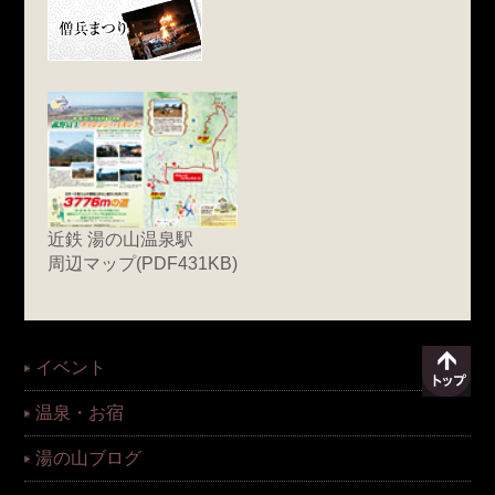
近鉄 湯の山温泉駅
周辺マップ(PDF431KB)
イベント
温泉・お宿
湯の山ブログ