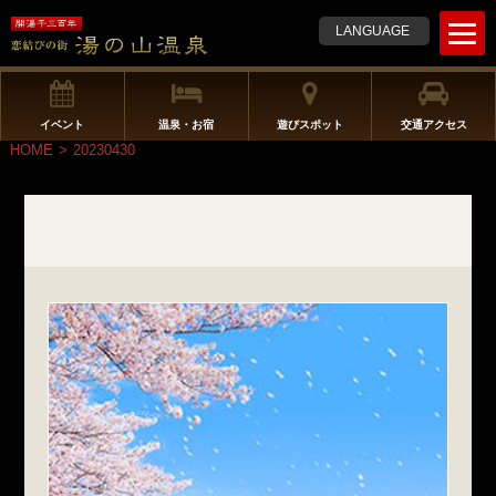
t
LANGUAGE
o
g
g
l
イベント
温泉・お宿
遊びスポット
交通アクセス
e
HOME
>
20230430
n
a
v
i
g
a
t
i
o
n