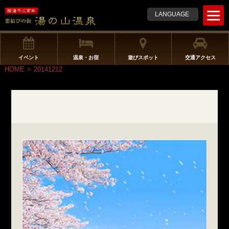
t
LANGUAGE
o
g
g
l
イベント
温泉・お宿
遊びスポット
交通アクセス
e
HOME
>
20141212
n
a
v
i
g
a
t
i
o
n