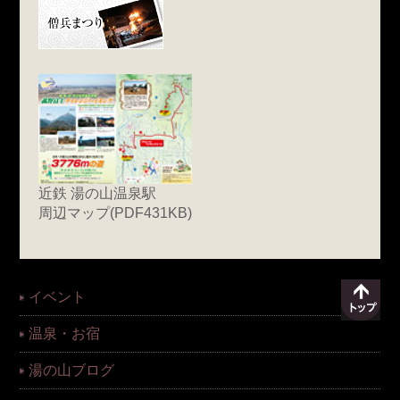
近鉄 湯の山温泉駅
周辺マップ(PDF431KB)
イベント
温泉・お宿
湯の山ブログ