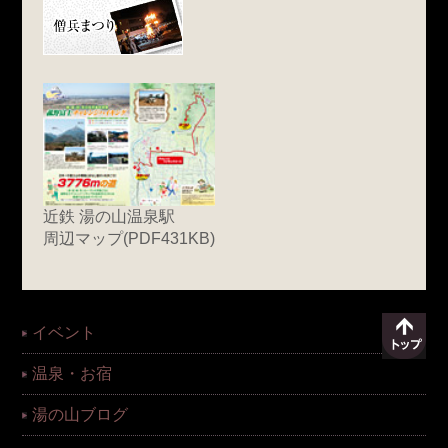
近鉄 湯の山温泉駅
周辺マップ(PDF431KB)
イベント
温泉・お宿
湯の山ブログ