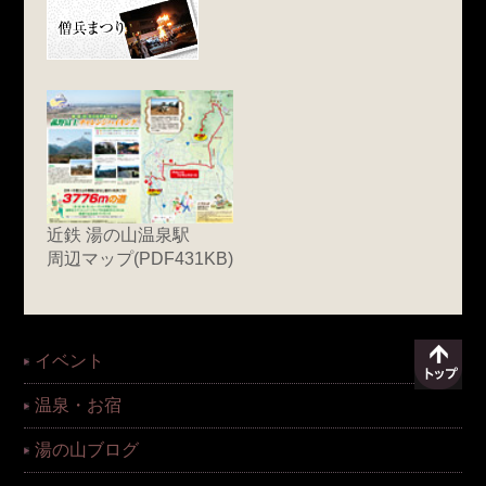
近鉄 湯の山温泉駅
周辺マップ(PDF431KB)
イベント
温泉・お宿
湯の山ブログ