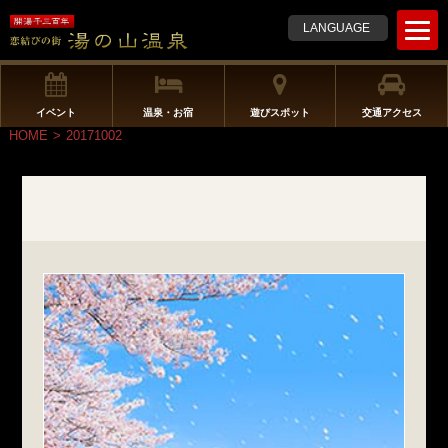
t
LANGUAGE
o
g
g
l
イベント
温泉・お宿
遊びスポット
交通アクセス
e
HOME
>
20171002
n
a
v
i
g
a
t
i
o
n