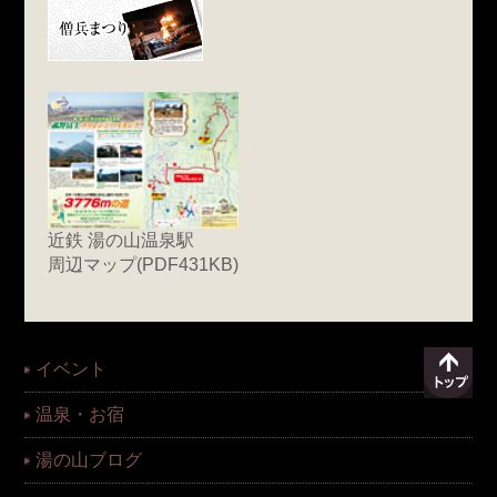
近鉄 湯の山温泉駅
周辺マップ(PDF431KB)
イベント
温泉・お宿
湯の山ブログ