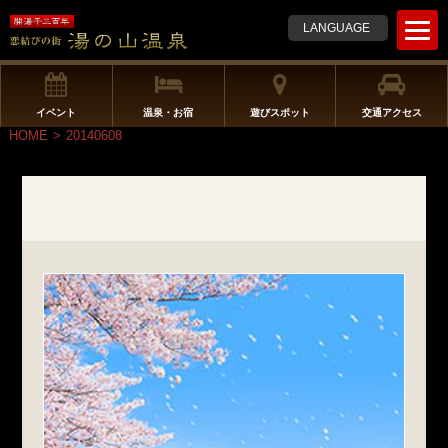
t
LANGUAGE
o
g
g
l
イベント
温泉・お宿
遊びスポット
交通アクセス
e
HOME
>
20140608
n
a
v
i
g
a
t
i
o
n