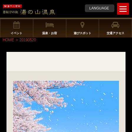
t
LANGUAGE
o
g
g
l
イベント
温泉・お宿
遊びスポット
交通アクセス
e
HOME
>
20190520
n
a
v
i
g
a
t
i
o
n