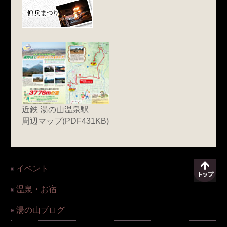
近鉄 湯の山温泉駅
周辺マップ(PDF431KB)
イベント
温泉・お宿
湯の山ブログ