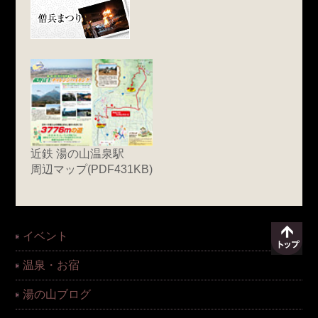
近鉄 湯の山温泉駅
周辺マップ(PDF431KB)
イベント
温泉・お宿
湯の山ブログ