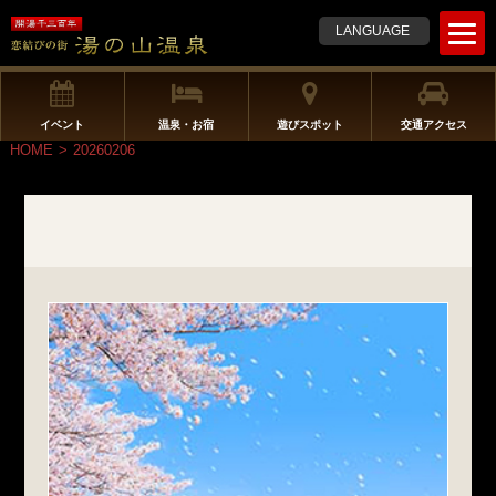
t
LANGUAGE
o
g
g
l
イベント
温泉・お宿
遊びスポット
交通アクセス
e
HOME
>
20260206
n
a
v
i
g
a
t
i
o
n