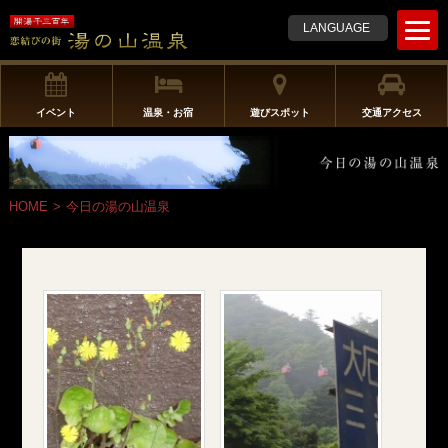
t
LANGUAGE
o
g
g
l
イベント
温泉・お宿
遊びスポット
交通アクセス
e
n
a
v
HOME
>
今日の湯の山温泉
i
g
a
t
i
o
n