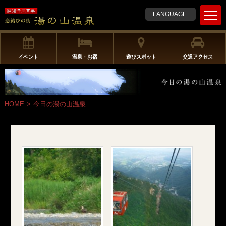
t
LANGUAGE
o
g
g
l
イベント
温泉・お宿
遊びスポット
交通アクセス
e
n
a
v
HOME
>
今日の湯の山温泉
i
g
a
t
i
o
n