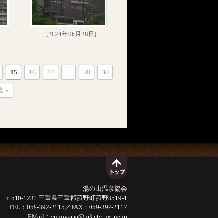
[2024年06月28日]
15
16
17
...
20
30
 »
湯の山温泉協会
〒510-1233 三重県三重郡菰野町菰野8519-1
TEL：059-392-2115／FAX：059-392-2117
EMail：
yunoyama@m3.cty-net.ne.jp