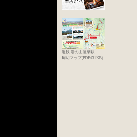
近鉄 湯の山温泉駅
周辺マップ(PDF431KB)