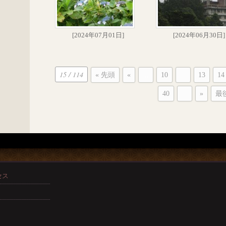
[2024年07月01日]
[2024年06月30日]
15 / 114
« 先頭
«
...
10
...
13
14
40
...
»
最後
セス