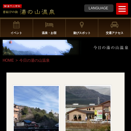
t
LANGUAGE
o
g
g
l
イベント
温泉・お宿
遊びスポット
交通アクセス
e
n
a
v
HOME
>
今日の湯の山温泉
i
g
a
t
i
o
n