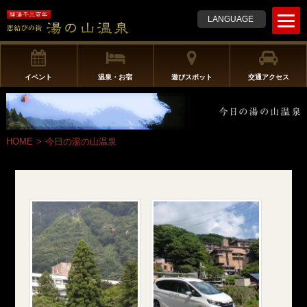
t
LANGUAGE
o
g
g
l
イベント
温泉・お宿
遊びスポット
交通アクセス
e
n
a
v
HOME
>
今日の湯の山温泉
i
g
a
t
i
o
n