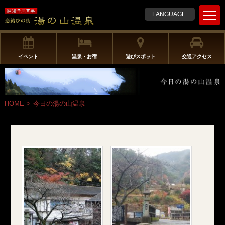
t
LANGUAGE
o
g
g
l
イベント
温泉・お宿
遊びスポット
交通アクセス
e
n
a
v
HOME
>
今日の湯の山温泉
i
g
a
t
i
o
n